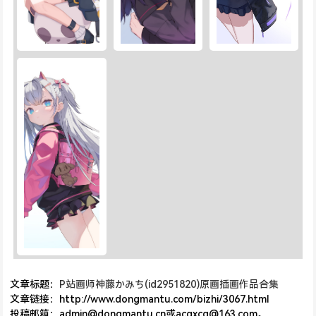
文章标题：
P站画师神藤かみち(id2951820)原画插画作品合集
文章链接：http://www.dongmantu.com/bizhi/3067.html
投稿邮箱：admin@dongmantu.cn或acgxcg@163.com。