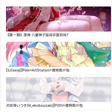
《第一期》原神 八重神子狐耳你喜欢吗？
[SJ(seoji)]Pixiv+ArtStation+推特图片包
犬吠埼いつき(N_ekobouzaki)]PIXIV+推特图片包