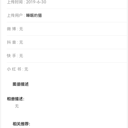
上传时间 : 2019-6-30
上传用户 :
睡眠的猫
微 博 : 无
抖 音 : 无
快 手 : 无
小 红 书 : 无
图册描述
相册描述：
无
相关推荐：