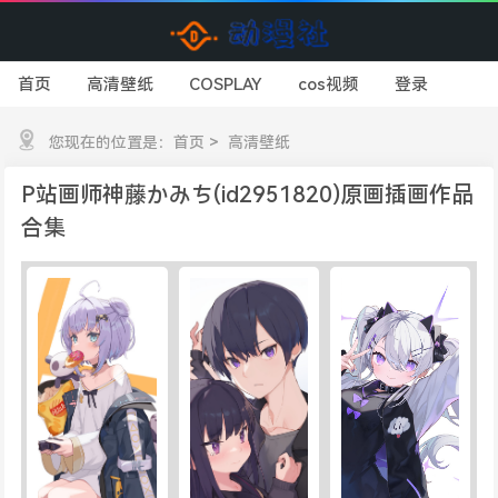
首页
高清壁纸
COSPLAY
cos视频
登录
您现在的位置是：
首页
>
高清壁纸
P站画师神藤かみち(id2951820)原画插画作品
合集