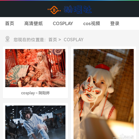
首页
高清壁纸
COSPLAY
cos视频
登录
您现在的位置是：
首页
>
COSPLAY
cosplay～阴阳师