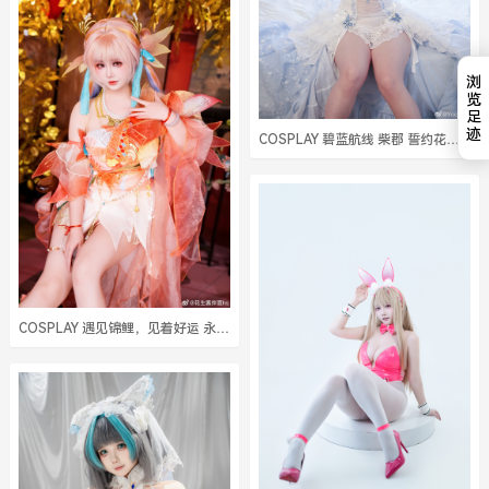
浏
览
足
迹
COSPLAY 碧蓝航线 柴郡 誓约花嫁@Yoo悠鹿
COSPLAY 遇见锦鲤，见着好运 永劫无间 @花生酱拌面hs