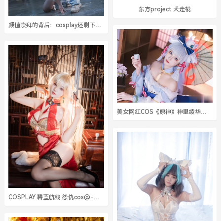
东方project 犬走椛
颜值崇拜的背后：cosplay还剩下什么真正的价值？
美女网红COS《原神》神里绫华，既清纯又魅惑，简直神还原！
COSPLAY 碧蓝航线 怨仇cos@-婉Yue-目标减到99斤