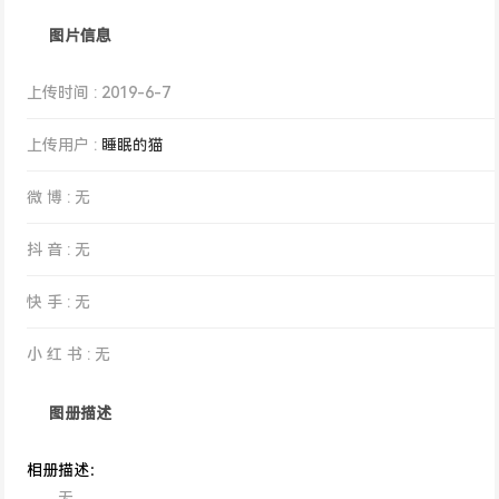
图片信息
上传时间 : 2019-6-7
上传用户 :
睡眠的猫
微 博 : 无
抖 音 : 无
快 手 : 无
小 红 书 : 无
图册描述
相册描述：
无