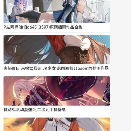
P站画师Riri(id64513597)原画插画作品合集
炎热夏日 来根雪糕吧 JK少女 韩国画师ttosom的插画作品
机动战队动漫壁纸,二次元手机壁纸