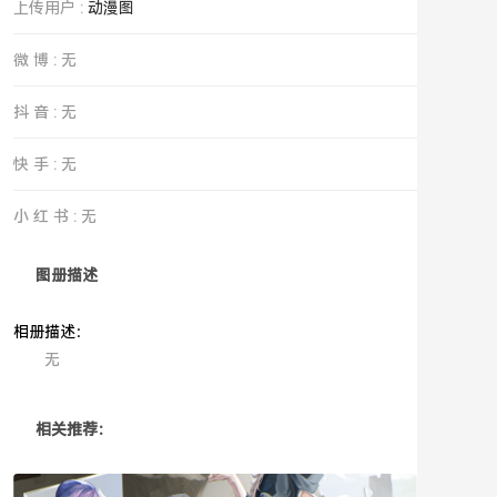
上传用户 :
动漫图
微 博 : 无
抖 音 : 无
快 手 : 无
小 红 书 : 无
图册描述
相册描述：
无
相关推荐：