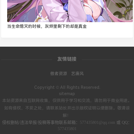
当生命熄灭的时候，灰烬里剩下的却是真金
友情链接
傲者资源
艺唐风
Copyright © All Rights Reserved.
sitemap
本站资源来自互联网收集，仅供用于学习和交流，请勿用于商业用途。
如有侵权、不妥之处，请联系站长并出示版权证明以便删除。敬请谅
解！
侵权删帖/违法举报/投稿等事物联系邮箱：
577435801@qq.com
或 QQ：
577435801