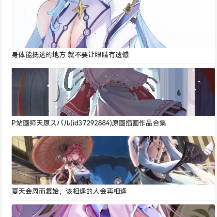
身体能抵达的地方 就不要让眼睛有遗憾
P站画师天原スバル(id37292884)原画插画作品合集
夏天会周而复始，该相逢的人会再相逢