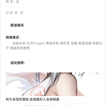
快 手 : 无
小 红 书 : 无
图册描述
相册描述：
初音未来 东方Project 博丽灵梦 绝区零 丽娜 碧蓝档案 砂狼白
子 插画美图推荐
相关推荐：
秋天会周而复始,该相逢的人会再相逢